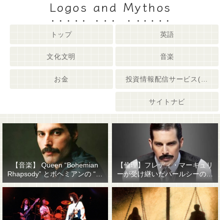
Logos and Mythos
トップ
英語
文化文明
音楽
お金
投資情報配信サービス(姉妹サイト)
サイトナビ
【音楽】 Queen “Bohemian
【倫理】フレディ・マーキュリ
Rhapsody” とボヘミアンの “他
ーが受け継いだパールシーの精
人事感”
神遺産