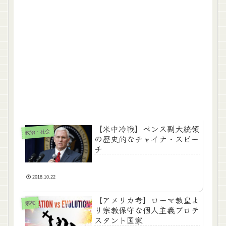
【米中冷戦】ペンス副大統領
政治・社会
の歴史的なチャイナ・スピー
チ
2018.10.22
【アメリカ考】ローマ教皇よ
宗教
り宗教保守な個人主義プロテ
スタント国家