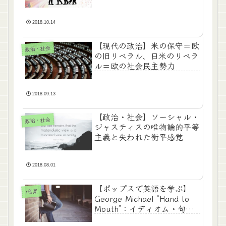
2018.10.14
【現代の政治】米の保守＝欧
政治・社会
の旧リベラル、日米のリベラ
ル＝欧の社会民主勢力
2018.09.13
【政治・社会】ソーシャル・
政治・社会
ジャスティスの唯物論的平等
主義と失われた衡平感覚
2018.08.01
【ポップスで英語を学ぶ】
♪音楽
George Michael “Hand to
Mouth”：イディオム・句動
詞から聖書にまつわる話まで