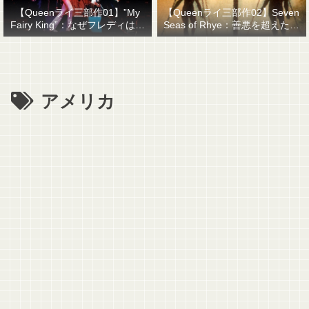
【Queenライ三部作01】”My
【Queenライ三部作02】Seven
Fairy King”：なぜフレディはマ
Seas of Rhye：善悪を超えたも
ーキュリーと名乗ったのか？
のを善悪で裁くということ
アメリカ