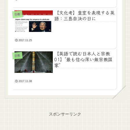
【文化考】皇室を表現する英
宗教
語：三島自決の日に
2017.11.25
【英語で読む日本人と宗教
宗教
01】”最も信心深い無宗教国
家”
2017.11.08
スポンサーリンク