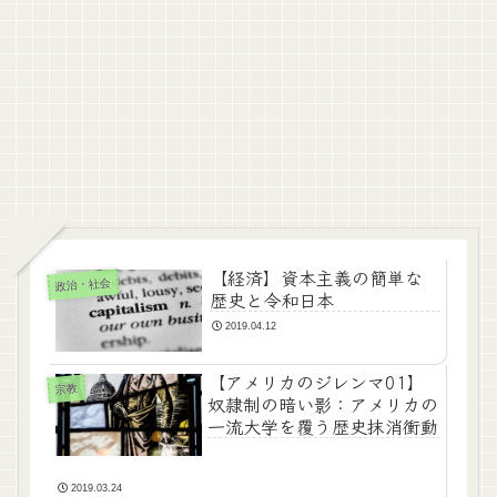
【経済】資本主義の簡単な
政治・社会
歴史と令和日本
2019.04.12
【アメリカのジレンマ01】
宗教
奴隷制の暗い影：アメリカの
一流大学を覆う歴史抹消衝動
2019.03.24