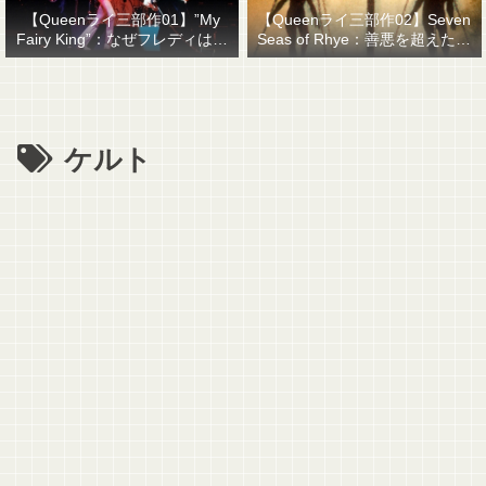
【Queenライ三部作01】”My
【Queenライ三部作02】Seven
Fairy King”：なぜフレディはマ
Seas of Rhye：善悪を超えたも
ーキュリーと名乗ったのか？
のを善悪で裁くということ
ケルト