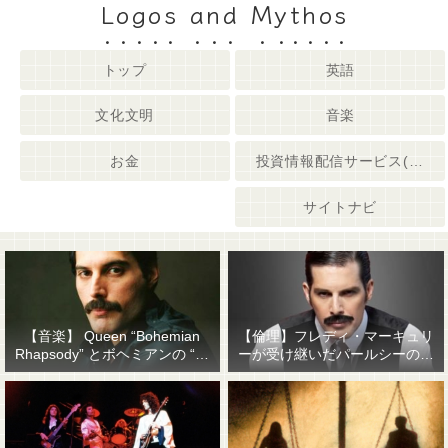
Logos and Mythos
トップ
英語
文化文明
音楽
お金
投資情報配信サービス(姉妹サイト)
サイトナビ
【音楽】 Queen “Bohemian
【倫理】フレディ・マーキュリ
Rhapsody” とボヘミアンの “他
ーが受け継いだパールシーの精
人事感”
神遺産