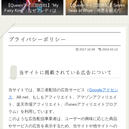
【Queenライ三部作01】”My
【Queenライ三部作02】Seven
Fairy King”：なぜフレディはマ
Seas of Rhye：善悪を超えたも
ーキュリーと名乗ったのか？
のを善悪で裁くということ
プライバシーポリシー
2017.10.08
2024.03.13
当サイトに掲載されている広告について
当サイトでは、第三者配信の広告サービス（
Googleアドセン
ス
、A8.net、もしもアフィリエイト、アマゾンアフィリエイ
ト、楽天市場アフィリエイト、iTunesアフィリエイトプログ
ラム）を利用しています。
このような広告配信事業者は、ユーザーの興味に応じた商品
やサービスの広告を表示するため、当サイトや他サイトへの