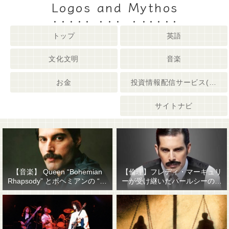
Logos and Mythos
トップ
英語
文化文明
音楽
お金
投資情報配信サービス(姉妹サイト)
サイトナビ
【音楽】 Queen “Bohemian
【倫理】フレディ・マーキュリ
Rhapsody” とボヘミアンの “他
ーが受け継いだパールシーの精
人事感”
神遺産