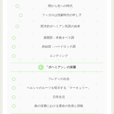
闇から光への時代
フィガロは啓蒙時代の申し子
西洋的ボヘミアン気質の由来
展開部：本格オペラ調
終結部：ハードロック調
エンディング
「ボヘミアン」の深層
フレディの出自
ペルシャのルーツを暗示する「マーキュリー」
日常生活
曲の深層における運命の告発と諦観