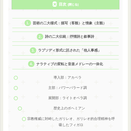
目次
芸術の二大様式：描写（客観）と情象（主観）
詩の二大伝統：抒情詩と叙事詩
ラプソディ形式に託された「他人事感」
ナラティブの変転と音楽メドレーの一体化
導入部：アカペラ
主部：パワーバラード調
展開部：ライトオペラ調
歴史上のボヘミアン
宗教権威に対峙したガリレオ、ガリレオ的合理精神を呼
吸したフィガロ