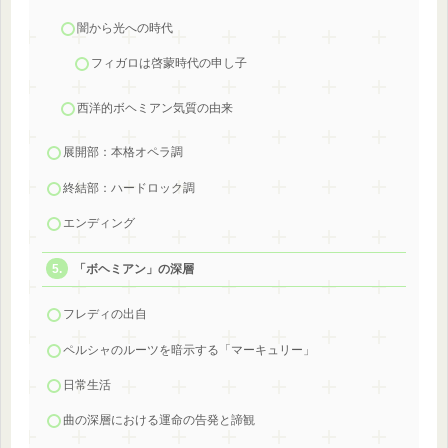
闇から光への時代
フィガロは啓蒙時代の申し子
西洋的ボヘミアン気質の由来
展開部：本格オペラ調
終結部：ハードロック調
エンディング
「ボヘミアン」の深層
フレディの出自
ペルシャのルーツを暗示する「マーキュリー」
日常生活
曲の深層における運命の告発と諦観