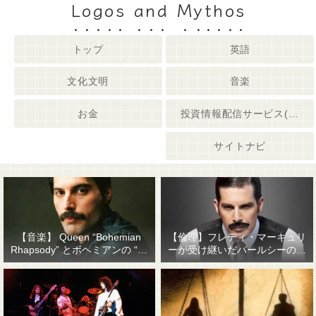
Logos and Mythos
トップ
英語
文化文明
音楽
お金
投資情報配信サービス(姉妹サイト)
サイトナビ
【音楽】 Queen “Bohemian
【倫理】フレディ・マーキュリ
Rhapsody” とボヘミアンの “他
ーが受け継いだパールシーの精
人事感”
神遺産