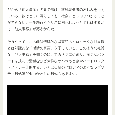
だから「他人事感」の裏の層は、故郷喪失者の哀しみを湛え
ている。彼はどこに暮らしても、社会にどっぷりつかること
ができない。一生懸命イギリスに同化しようとすればするだ
け「他人事感」が募るからだ。
そうやって、この曲は伝統的な叙事詩のヒロイックな世界観
とは対蹠的な「感情の真実」を唄っている。このような複雑
な「他人事感」を描くのに、アカペラに始まり、哀切なバラ
ードを挟んで滑稽なほど大仰なオペラもどきやハードロック
へメドレー展開する、いわば伝統のパロディのようなラプソ
ディ形式ほど似つかわしい形式もあるまい。