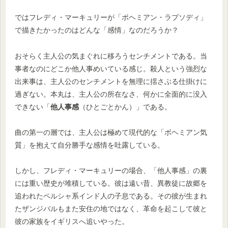
ではフレディ・マーキュリーが「ボヘミアン・ラプソディ」
で描きたかったのはどんな「感情」なのだろうか？
おそらく主人公の気まぐれに移ろうセンチメントである。当
事者なのにどこか他人事めいている感じ。殺人という強烈な
出来事は、主人公のセンチメントを無理に揺さぶる仕掛けに
過ぎない。本丸は、主人公の所在なさ、何かに全面的に没入
できない「
他人事感
（ひとごとかん）」である。
曲の第一の層では、主人公は極めて現代的な「ボヘミアン気
質」を抱えて自分勝手な感情を吐露している。
しかし、フレディ・マーキュリーの場合、「他人事感」の裏
には重い歴史が堆積している。彼は遠い昔、異教徒に故郷を
追われたペルシャ系インド人の子息である。その彼が生まれ
たザンジバルもまた安住の地ではなく、革命を起こして彼と
彼の家族をイギリスへ追いやった。