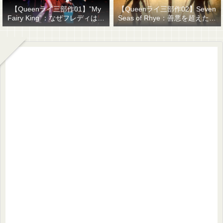
【Queenライ三部作01】”My
【Queenライ三部作02】Seven
Fairy King”：なぜフレディはマ
Seas of Rhye：善悪を超えたも
ーキュリーと名乗ったのか？
のを善悪で裁くということ