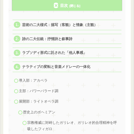
目次
芸術の二大様式：描写（客観）と情象（主観）
詩の二大伝統：抒情詩と叙事詩
ラプソディ形式に託された「他人事感」
ナラティブの変転と音楽メドレーの一体化
導入部：アカペラ
主部：パワーバラード調
展開部：ライトオペラ調
歴史上のボヘミアン
宗教権威に対峙したガリレオ、ガリレオ的合理精神を呼
吸したフィガロ