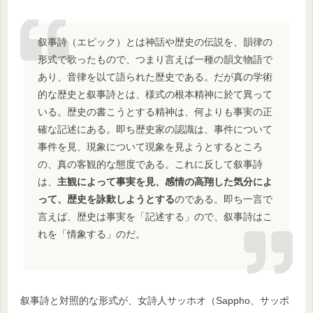
叙事詩（エピック）とは神話や歴史の伝説を、韻律の
形式で歌ったもので、つまり言えば一種の韻文物語で
あり、音律を以て語られた歴史である。だが真の学術
的な歴史と叙事詩とは、様式の根本精神に於て異って
いる。歴史の書こうとする精神は、何よりも事実の正
確な記述にある。即ち歴史家の認識は、事件について
事件を見、現象について現象を見ようとするところ
の、真の客観的な態度である。これに反して叙事詩
は、
主観によって事実を見、感情の高翔した気分によ
って、歴史を詠歎しようとする
のである。即ち一言で
言えば、歴史は事実を「記述する」ので、叙事詩はこ
れを「情象する」のだ。
叙事詩と対照的な形式が、女詩人サッホオ（Sappho、サッポ