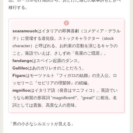
移行する。
scaramouch
はイタリアの即興喜劇（コメディア・デラル
テ）に登場する道化役。ストックキャラクター（stock
character）と呼ばれる、お約束の言動を演じるキャラの
こと。落語でいえば、さしずめ「長屋のご隠居」。
fandango
はスペイン起源のダンス。
Gallileo
はあのガリレオのことだろう。
Figaro
はモーツァルト『フィガロの結婚』の主人公。ロ
ッセリーニ『セビリアの理髪師』の続編。
mgnifico
はイタリア語（発音はマニフィコ）。英語でい
うなら称賛の形容詞 “magnificent!”、”great!” に相当。名
詞としては貴族、高貴な人の意味。
「男の小さなシルエットが見える」