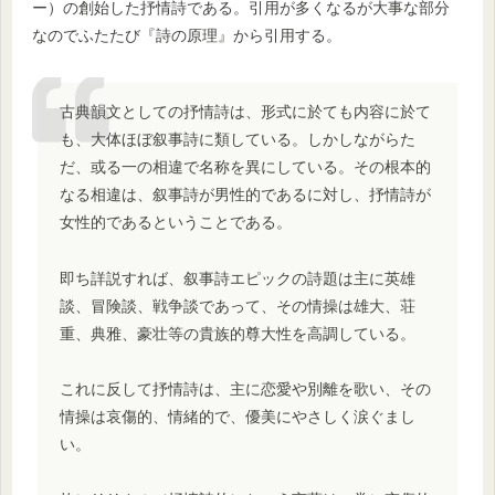
ー）の創始した抒情詩である。引用が多くなるが大事な部分
なのでふたたび『詩の原理』から引用する。
古典韻文としての抒情詩は、形式に於ても内容に於て
も、大体ほぼ叙事詩に類している。しかしながらた
だ、或る一の相違で名称を異にしている。その根本的
なる相違は、叙事詩が男性的であるに対し、抒情詩が
女性的であるということである。
即ち詳説すれば、叙事詩エピックの詩題は主に英雄
談、冒険談、戦争談であって、その情操は雄大、荘
重、典雅、豪壮等の貴族的尊大性を高調している。
これに反して抒情詩は、主に恋愛や別離を歌い、その
情操は哀傷的、情緒的で、優美にやさしく涙ぐまし
い。