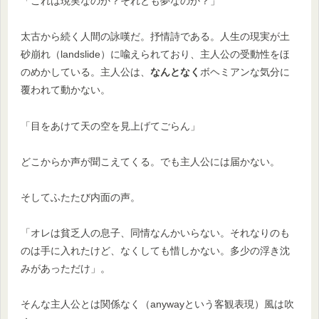
「これは現実なのか？それとも夢なのか？」
太古から続く人間の詠嘆だ。抒情詩である。人生の現実が土
砂崩れ（landslide）に喩えられており、主人公の受動性をほ
のめかしている。主人公は、
なんとなく
ボヘミアンな気分に
覆われて動かない。
「目をあけて天の空を見上げてごらん」
どこからか声が聞こえてくる。でも主人公には届かない。
そしてふたたび内面の声。
「オレは貧乏人の息子、同情なんかいらない。それなりのも
のは手に入れたけど、なくしても惜しかない。多少の浮き沈
みがあっただけ」。
そんな主人公とは関係なく（anywayという客観表現）風は吹