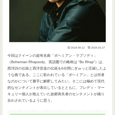
2018.08.12
2025.03.27
今回はクイーンの超有名曲「ボヘミアン・ラプソディ」
（Bohemian Rhapsody、英語圏での略称は “Bo Rhap”）は、
西洋詩の伝統と西洋音楽の伝統を6分間にぎゅっと圧縮したよ
うな曲である。ここに歌われている「ボヘミアン」とは何者
なのかについて勝手に解釈してみたい。そこには極めて現代
的なセンチメントが表出しているとともに、フレディ・マー
キュリー個人が抱えていた故郷喪失者のセンチメントが織り
合わされているように思う。