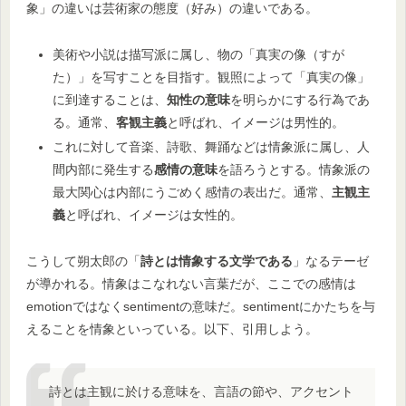
象」の違いは芸術家の態度（好み）の違いである。
美術や小説は描写派に属し、物の「真実の像（すが
た）」を写すことを目指す。観照によって「真実の像」
に到達することは、
知性の意味
を明らかにする行為であ
る。通常、
客観主義
と呼ばれ、イメージは男性的。
これに対して音楽、詩歌、舞踊などは情象派に属し、人
間内部に発生する
感情の意味
を語ろうとする。情象派の
最大関心は内部にうごめく感情の表出だ。通常、
主観主
義
と呼ばれ、イメージは女性的。
こうして朔太郎の「
詩とは情象する文学である
」なるテーゼ
が導かれる。情象はこなれない言葉だが、ここでの感情は
emotionではなくsentimentの意味だ。sentimentにかたちを与
えることを情象といっている。以下、引用しよう。
詩とは主観に於ける意味を、言語の節や、アクセント