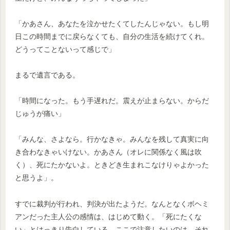
「かあさん、あなたを泣かせたくてしたんじゃない。もし明
日この時間までに戻らなくても、自分の生活を続けてくれ。
どうってことないって感じで」
まるで遺言である。
「時間になった。もう手遅れだ。震えが止まらない。からだ
じゅうが痛い」
「みんな、さよなら。行かなきゃ。みんなを残して真実に向
き合わなきゃいけない。かあさん（オレに関係なく風は吹
く）、死にたかないよ。ときどき生まれこなけりゃよかった
と思うよ」。
すでに裁判が行われ、判決が出たようだ。なんとなくボヘミ
アンだった主人公の感情は、はじめて動く。「死にたくな
い」とはっきり告白している。ここで注意したいのは、それ