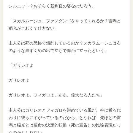
シルエット？おそらく裁判官の姿なのだろう。
「スカルムーシュ、ファンダンゴをやってくれるか？雷鳴と
稲光がこわくて仕方ない」
主人公は死の恐怖で錯乱しているのか？スカラムーシュは右
のような黒ずくめの出で立ちで舞台に立ったという。
「ガリレオよ
ガリレオよ
ガリレオよ、フィガロよ、ああ、偉大なる人たち」
主人公はガリレオとフィガロを崇めている風だ。神に祈る代
わりに彼らにすがっているのだから。となれば、先ほどの雷
鳴と稲光とは運命の決定的転換（死の宣告）の比喩表現だっ
たのかもしれない。