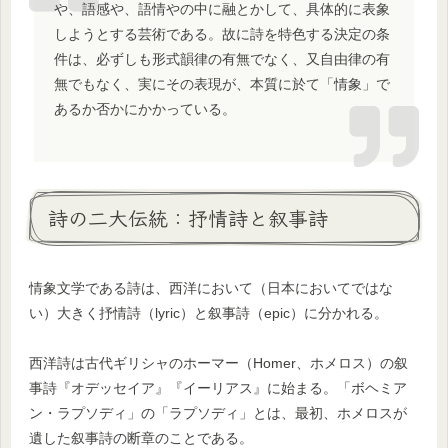
や、語感や、語情やの中に融とかして、具体的に表象
しようとする芸術である。故に詩を特色する決定の条
件は、必ずしも形式韻律の有無でなく、又自由律の有
無でもなく、実にその表現が、本質に於て「情象」で
あるか否かにかかっている。
詩の二大伝統：抒情詩と叙事詩
情象文学である詩は、西洋において（日本においてではな
い）大きく抒情詩（lyric）と叙事詩（epic）に分かれる。
西洋詩は古代ギリシャのホーマー（Homer、ホメロス）の叙
事詩『オデッセイア』『イーリアス』に始まる。「ボヘミア
ン・ラプソディ」の「ラプソディ」とは、最初、ホメロスが
遺した叙事詩の断章のことである。