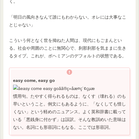
く。
「明日の風向きなんて誰にもわからない。オレには大事なこ
とじゃない」
こういう何となく世を拗ねた人間は、現代にもごまんとい
る。社会や周囲のことに無関心で、刹那刹那を気ままに生き
るタイプ。これが、ボヘミアンのデフォルトの状態である。
easy come, easy go
慣用句。たやすく得られるものは、なくす（壊れる）のも
早いということ。例文にもあるように、「なくしても惜し
くない」という軽めのニュアンス。よく英和辞書に載って
いる「悪銭身に付かず」は誤訳。そんな教訓めいた意味は
ない。名詞にも形容詞にもなる。ここでは形容詞。