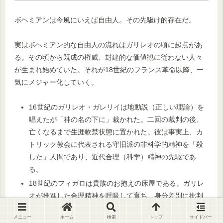
ボヘミアンは今風にいえば自由人。その先駆け的存在だ。
実はボヘミアン的な自由人の流れはガリレオの頃に起点があ
る。その頃から既成の権威、封建的な価値観に従わない人々
が生まれ始めていた。それが18世紀のフランス革命以降、一
気にメジャー化していく。
16世紀のガリレオ・ガレリイは地動説（正しい理論）を
唱えたが「神の名の下に」裁かれた。二回の裁判の後、
亡くなるまで生涯軟禁状態に置かれた。彼は事実上、カ
トリック教会に代表される守旧派の非科学的精神を「殺
した」人間であり、近代合理（科学）精神の先駆であ
る。
18世紀のフィガロは貴族のお抱えの床屋である。ガリレ
オが推進した合理精神を呼吸して育ち、身分差別に批判
的だった。彼はもはや時代遅れの特権にしがみつく伯爵
メニュー
ホーム
検索
トップ
サイドバー
から、花嫁を守る。権威に屈しない自由人の象徴とし