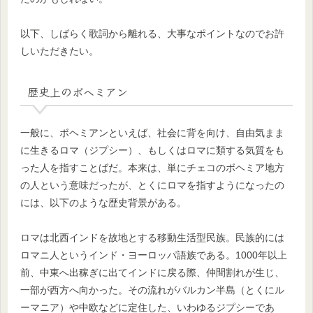
以下、しばらく歌詞から離れる、大事なポイントなのでお許
しいただきたい。
歴史上のボヘミアン
一般に、ボヘミアンといえば、社会に背を向け、自由気まま
に生きるロマ（ジプシー）、もしくはロマに類する気質をも
った人を指すことばだ。本来は、単にチェコのボヘミア地方
の人という意味だったが、とくにロマを指すようになったの
には、以下のような歴史背景がある。
ロマは北西インドを故地とする移動生活型民族。民族的には
ロマニ人というインド・ヨーロッパ語族である。1000年以上
前、中東へ出稼ぎに出てインドに戻る際、仲間割れが生じ、
一部が西方へ向かった。その流れがバルカン半島（とくにル
ーマニア）や中欧などに定住した、いわゆるジプシーであ