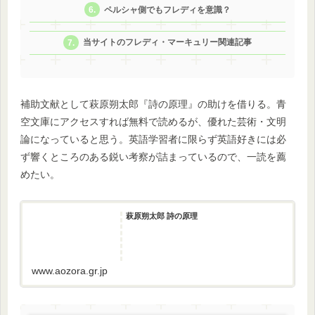
ペルシャ側でもフレディを意識？
当サイトのフレディ・マーキュリー関連記事
補助文献として萩原朔太郎『詩の原理』の助けを借りる。青
空文庫にアクセスすれば無料で読めるが、優れた芸術・文明
論になっていると思う。英語学習者に限らず英語好きには必
ず響くところのある鋭い考察が詰まっているので、一読を薦
めたい。
萩原朔太郎 詩の原理
www.aozora.gr.jp