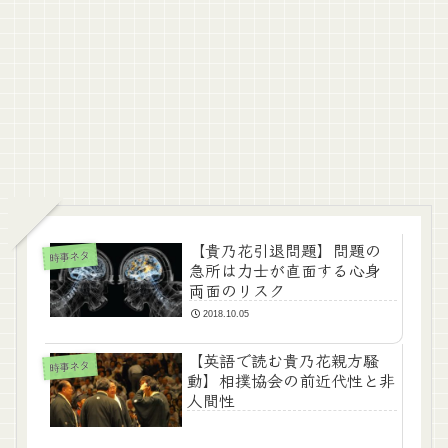
【貴乃花引退問題】問題の
時事ネタ
急所は力士が直面する心身
両面のリスク
2018.10.05
【英語で読む貴乃花親方騒
時事ネタ
動】相撲協会の前近代性と非
人間性