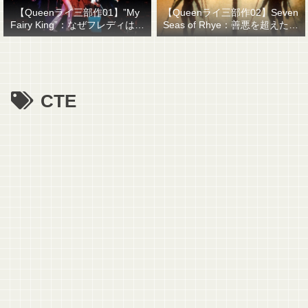
【Queenライ三部作01】”My
【Queenライ三部作02】Seven
Fairy King”：なぜフレディはマ
Seas of Rhye：善悪を超えたも
ーキュリーと名乗ったのか？
のを善悪で裁くということ
CTE