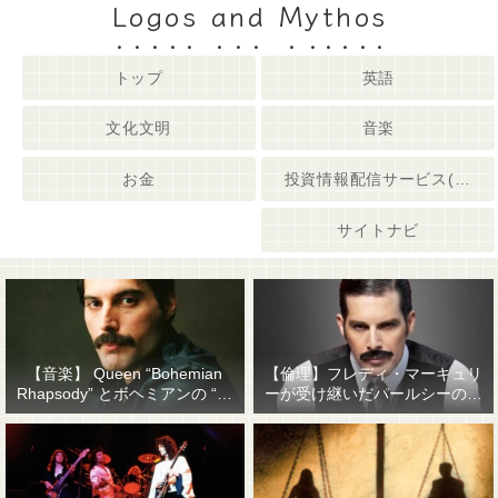
Logos and Mythos
トップ
英語
文化文明
音楽
お金
投資情報配信サービス(姉妹サイト)
サイトナビ
【音楽】 Queen “Bohemian
【倫理】フレディ・マーキュリ
Rhapsody” とボヘミアンの “他
ーが受け継いだパールシーの精
人事感”
神遺産