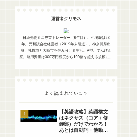
運営者クリモネ
日経先物ミニ専業トレーダー（6年目）。相場歴は23
年。元翻訳会社経営者（2019年末引退）。神奈川県出
身、札幌市と大阪市を住み分ける生活。A型、てんびん
座。運用資産は300万円程度から100倍を超える規模に。
よく読まれています
【英語攻略】英語構文
はネクサス（コア＋修
飾部）だけでわかる！
あとは自動詞・他動詞
の区別だけ