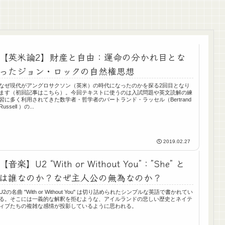
【英米論2】財産と自由：運命の分かれ目とな
ったジョン・ロックの自然権思想
なぜ現代がアングロサクソン（英米）の時代になったのかを探る2回目となり
ます（初回記事はこちら）。今回テキストに使うのは入試問題や英文読解の練
習に多く利用されてきた数学者・哲学者のバートランド・ラッセル（Bertrand
Russell ）の...
2019.02.27
【音楽】U2 “With or Without You”：”She” と
は誰なのか？なぜ主人公の無為なのか？
U2の名曲 "With or Without You" は切り詰められたシンプルな英語で書かれてい
る。そこには一義的な解釈を拒むような、アイルランドの悲しい歴史とネイテ
ィブたちの複雑な感情が投影しているように思われる。