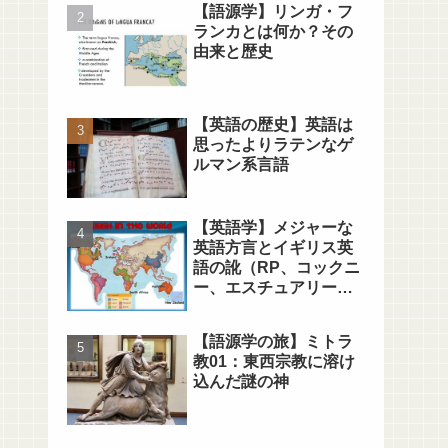
【語源学】リンガ・フ
ランカとは何か？その
由来と歴史
【英語の歴史】英語は
思ったよりラテンなゲ
ルマン系言語
【英語学】メジャーな
英語方言とイギリス英
語の訛（RP、コックニ
ー、エスチュアリー、
MLE）
【語源学の旅】ミトラ
教01：東西宗教に溶け
込んだ謎の神