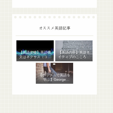
オススメ英語記事
【英語攻略】英語構
【英語の肝】英語ネ
文はネクサス（コア
イティブのこころを
＋修飾部）だけでわ
表わす句動詞：征服
かる！あとは自動
者への反抗が生んだ
詞・他動詞の区別だ
イングランド庶民の
【ポップスで英語を
け
表現
学ぶ】George
Michael “Hand to
Mouth”：イディオ
ム・句動詞から聖書
にまつわる話まで