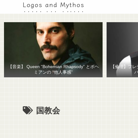
Logos and Mythos
【音楽】 Queen “Bohemian Rhapsody” とボヘ
【倫理】フレ
ミアンの “他人事感”
国教会