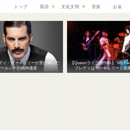
トップ
英語
文化文明
音楽
お金
ディ・マーキュリーが受け継いだ
【Queenライ三部作01】”My Fair
パールシーの精神遺産
フレディはマーキュリーと名