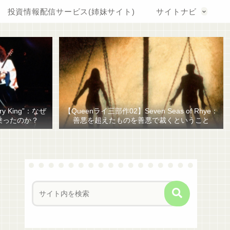
投資情報配信サービス(姉妹サイト)
サイトナビ
y King”：なぜ
【Queenライ三部作02】Seven Seas of Rhye：
乗ったのか？
善悪を超えたものを善悪で裁くということ