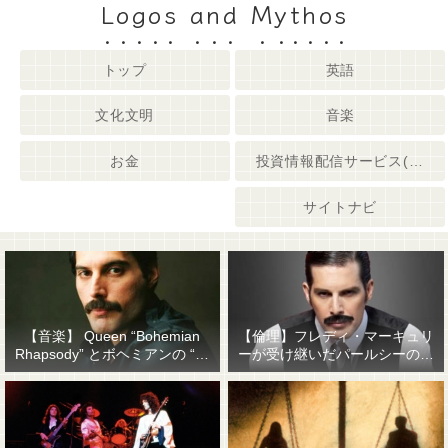
Logos and Mythos
トップ
英語
文化文明
音楽
お金
投資情報配信サービス(姉妹サイト)
サイトナビ
【音楽】 Queen “Bohemian
【倫理】フレディ・マーキュリ
Rhapsody” とボヘミアンの “他
ーが受け継いだパールシーの精
人事感”
神遺産