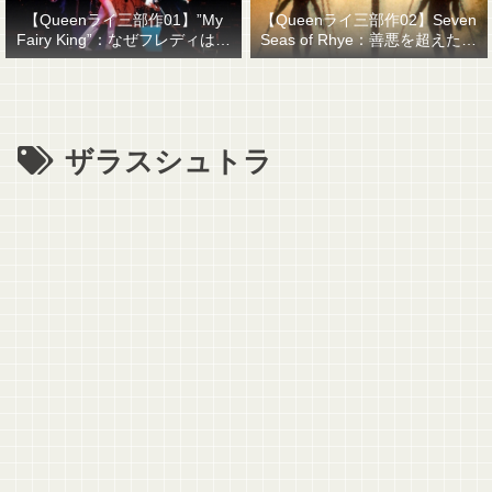
【Queenライ三部作01】”My
【Queenライ三部作02】Seven
Fairy King”：なぜフレディはマ
Seas of Rhye：善悪を超えたも
ーキュリーと名乗ったのか？
のを善悪で裁くということ
ザラスシュトラ