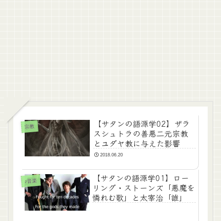
【サタンの語源学02】ザラ
宗教
スシュトラの善悪二元宗教
とユダヤ教に与えた影響
2018.06.20
【サタンの語源学01】ロー
♪音楽
リング・ストーンズ「悪魔を
憐れむ歌」と太宰治「誰」