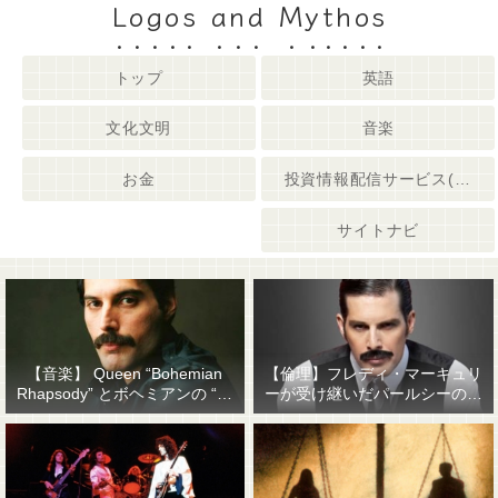
Logos and Mythos
トップ
英語
文化文明
音楽
お金
投資情報配信サービス(姉妹サイト)
サイトナビ
【音楽】 Queen “Bohemian
【倫理】フレディ・マーキュリ
Rhapsody” とボヘミアンの “他
ーが受け継いだパールシーの精
人事感”
神遺産