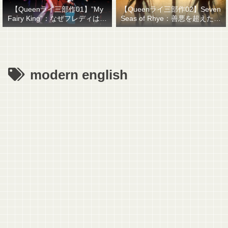
【Queenライ三部作01】”My
【Queenライ三部作02】Seven
Fairy King”：なぜフレディはマ
Seas of Rhye：善悪を超えたも
ーキュリーと名乗ったのか？
のを善悪で裁くということ
modern english