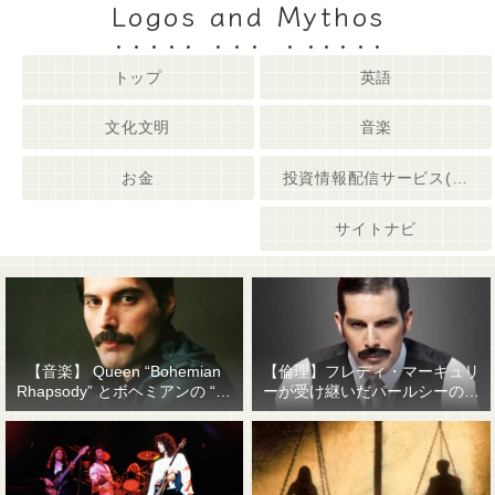
Logos and Mythos
トップ
英語
文化文明
音楽
お金
投資情報配信サービス(姉妹サイト)
サイトナビ
【音楽】 Queen “Bohemian
【倫理】フレディ・マーキュリ
Rhapsody” とボヘミアンの “他
ーが受け継いだパールシーの精
人事感”
神遺産