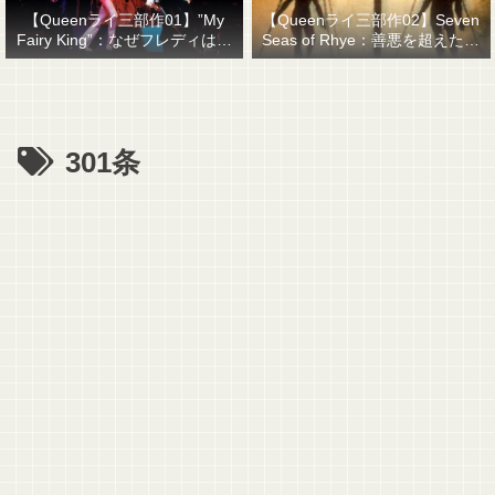
【Queenライ三部作01】”My
【Queenライ三部作02】Seven
Fairy King”：なぜフレディはマ
Seas of Rhye：善悪を超えたも
ーキュリーと名乗ったのか？
のを善悪で裁くということ
301条