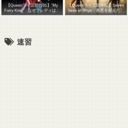
【Queenライ三部作01】”My
【Queenライ三部作02】Seven
Fairy King”：なぜフレディはマ
Seas of Rhye：善悪を超えたも
ーキュリーと名乗ったのか？
のを善悪で裁くということ
速習