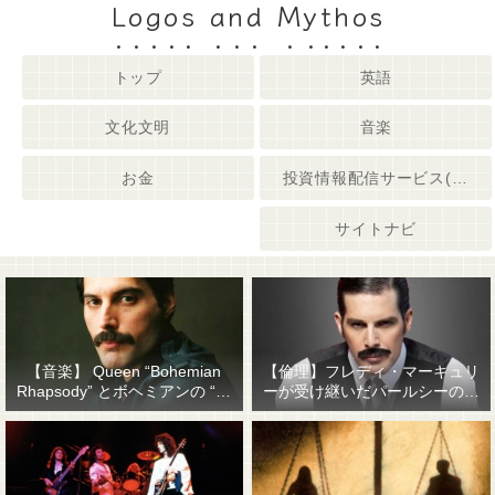
Logos and Mythos
トップ
英語
文化文明
音楽
お金
投資情報配信サービス(姉妹サイト)
サイトナビ
【音楽】 Queen “Bohemian
【倫理】フレディ・マーキュリ
Rhapsody” とボヘミアンの “他
ーが受け継いだパールシーの精
人事感”
神遺産