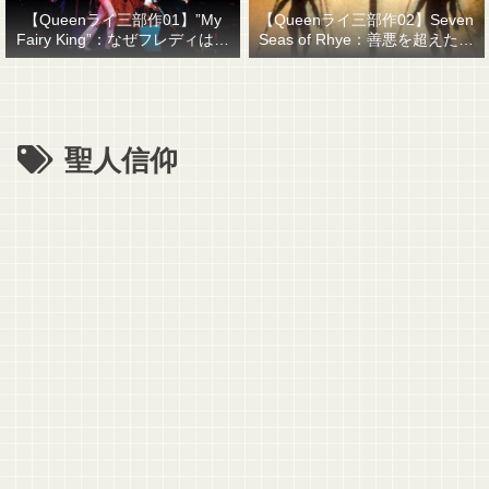
【Queenライ三部作01】”My
【Queenライ三部作02】Seven
Fairy King”：なぜフレディはマ
Seas of Rhye：善悪を超えたも
ーキュリーと名乗ったのか？
のを善悪で裁くということ
聖人信仰