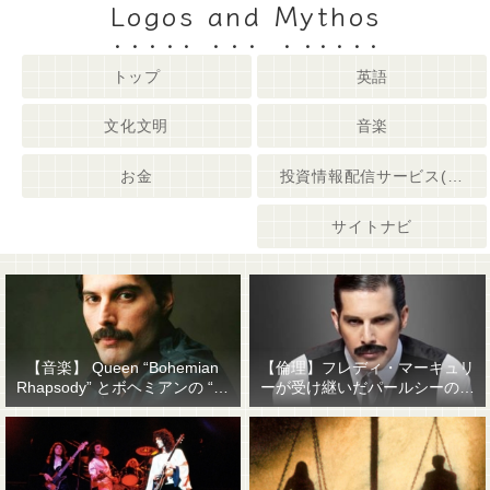
Logos and Mythos
トップ
英語
文化文明
音楽
お金
投資情報配信サービス(姉妹サイト)
サイトナビ
【音楽】 Queen “Bohemian
【倫理】フレディ・マーキュリ
Rhapsody” とボヘミアンの “他
ーが受け継いだパールシーの精
人事感”
神遺産