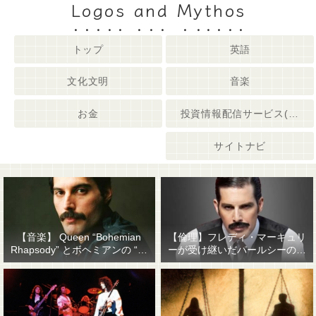
Logos and Mythos
トップ
英語
文化文明
音楽
お金
投資情報配信サービス(姉妹サイト)
サイトナビ
【音楽】 Queen “Bohemian
【倫理】フレディ・マーキュリ
Rhapsody” とボヘミアンの “他
ーが受け継いだパールシーの精
人事感”
神遺産