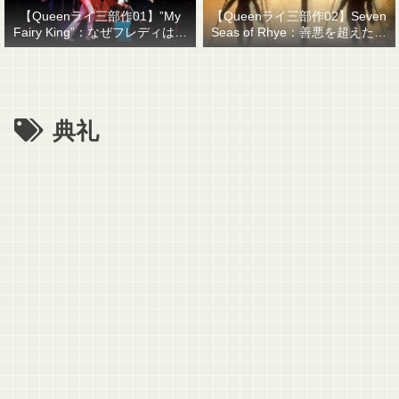
【Queenライ三部作01】”My
【Queenライ三部作02】Seven
Fairy King”：なぜフレディはマ
Seas of Rhye：善悪を超えたも
ーキュリーと名乗ったのか？
のを善悪で裁くということ
典礼