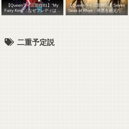
【Queenライ三部作01】”My
【Queenライ三部作02】Seven
Fairy King”：なぜフレディはマ
Seas of Rhye：善悪を超えたも
ーキュリーと名乗ったのか？
のを善悪で裁くということ
二重予定説