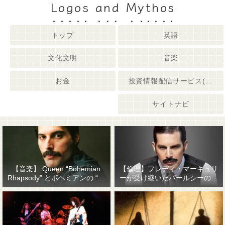
Logos and Mythos
トップ
英語
文化文明
音楽
お金
投資情報配信サービス(姉妹サイト)
サイトナビ
【音楽】 Queen “Bohemian
【倫理】フレディ・マーキュリ
Rhapsody” とボヘミアンの “他
ーが受け継いだパールシーの精
人事感”
神遺産