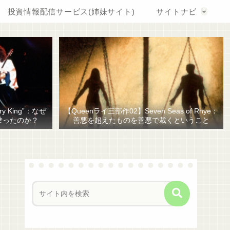
投資情報配信サービス(姉妹サイト)
サイトナビ
y King”：なぜ
【Queenライ三部作02】Seven Seas of Rhye：
乗ったのか？
善悪を超えたものを善悪で裁くということ