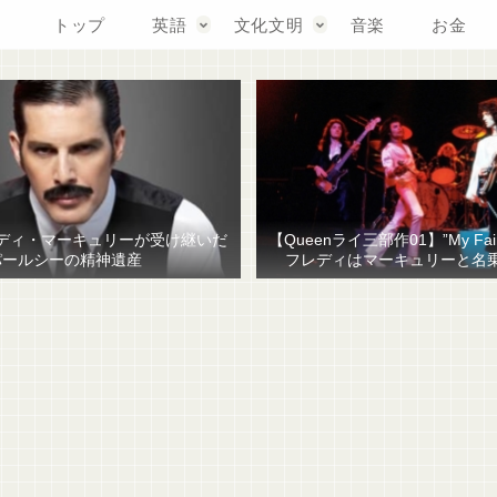
トップ
英語
文化文明
音楽
お金
ディ・マーキュリーが受け継いだ
【Queenライ三部作01】”My Fair
パールシーの精神遺産
フレディはマーキュリーと名