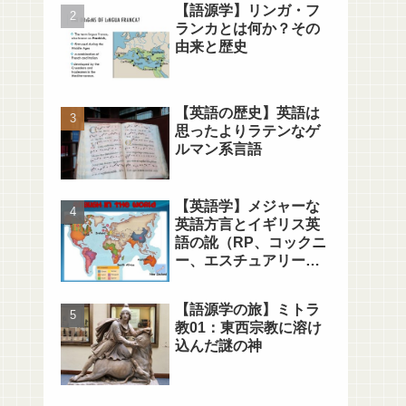
【語源学】リンガ・フ
ランカとは何か？その
由来と歴史
【英語の歴史】英語は
思ったよりラテンなゲ
ルマン系言語
【英語学】メジャーな
英語方言とイギリス英
語の訛（RP、コックニ
ー、エスチュアリー、
MLE）
【語源学の旅】ミトラ
教01：東西宗教に溶け
込んだ謎の神