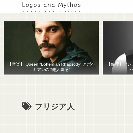
Logos and Mythos
【音楽】 Queen “Bohemian Rhapsody” とボヘ
【倫理】フレ
ミアンの “他人事感”
フリジア人