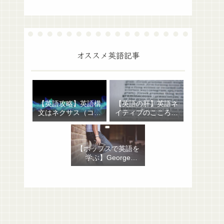
オススメ英語記事
【英語攻略】英語構
【英語の肝】英語ネ
文はネクサス（コア
イティブのこころを
＋修飾部）だけでわ
表わす句動詞：征服
かる！あとは自動
者への反抗が生んだ
詞・他動詞の区別だ
イングランド庶民の
【ポップスで英語を
け
表現
学ぶ】George
Michael “Hand to
Mouth”：イディオ
ム・句動詞から聖書
にまつわる話まで