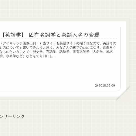
【英語学】 固有名詞学と英語人名の変遷
（アイキャッチ画像出典：）当サイトも英語サイトの端くれなので、英語その
ものについても書いてみようと思う。みなさんの後学のためになり、面白そう
なものということで、歴史学、言語学、語源学、固有名詞学（人名学、地名
学、水名学など）などを切り口にし...
2018.02.09
ンサーリンク