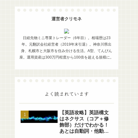
運営者クリモネ
日経先物ミニ専業トレーダー（6年目）。相場歴は23
年。元翻訳会社経営者（2019年末引退）。神奈川県出
身、札幌市と大阪市を住み分ける生活。A型、てんびん
座。運用資産は300万円程度から100倍を超える規模に。
よく読まれています
【英語攻略】英語構文
はネクサス（コア＋修
飾部）だけでわかる！
あとは自動詞・他動詞
の区別だけ