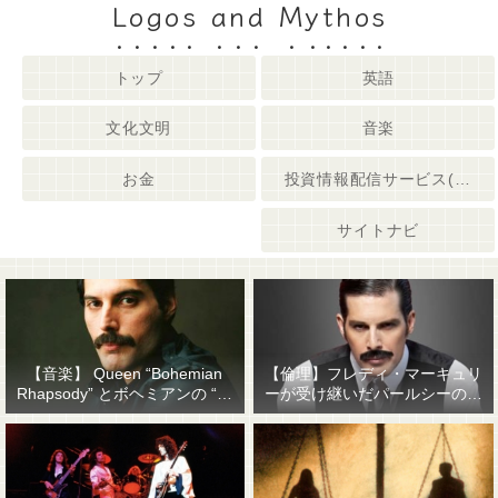
Logos and Mythos
トップ
英語
文化文明
音楽
お金
投資情報配信サービス(姉妹サイト)
サイトナビ
【音楽】 Queen “Bohemian
【倫理】フレディ・マーキュリ
Rhapsody” とボヘミアンの “他
ーが受け継いだパールシーの精
人事感”
神遺産