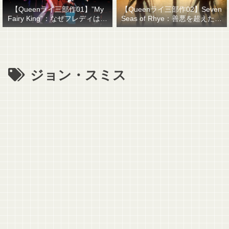
【Queenライ三部作01】”My
【Queenライ三部作02】Seven
Fairy King”：なぜフレディはマ
Seas of Rhye：善悪を超えたも
ーキュリーと名乗ったのか？
のを善悪で裁くということ
ジョン・スミス