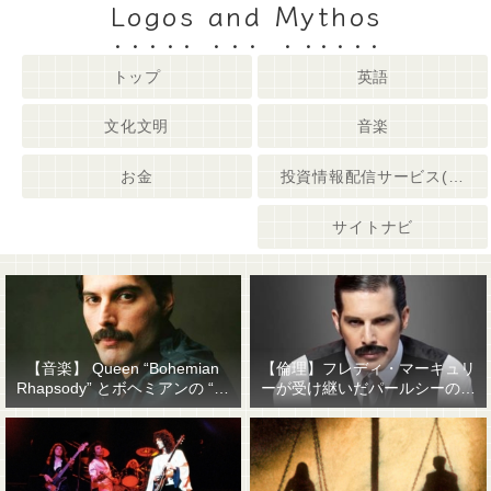
Logos and Mythos
トップ
英語
文化文明
音楽
お金
投資情報配信サービス(姉妹サイト)
サイトナビ
【音楽】 Queen “Bohemian
【倫理】フレディ・マーキュリ
Rhapsody” とボヘミアンの “他
ーが受け継いだパールシーの精
人事感”
神遺産