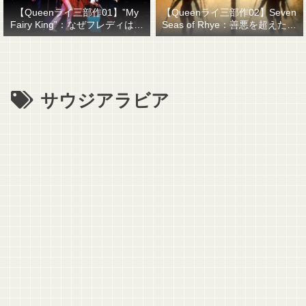
【Queenライ三部作01】”My
【Queenライ三部作02】Seven
Fairy King”：なぜフレディはマ
Seas of Rhye：善悪を超えたも
ーキュリーと名乗ったのか？
のを善悪で裁くということ
サウジアラビア