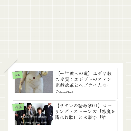
【一神教への道】ユダヤ教
宗教
の変質：エジプトのアテン
宗教改革とヘブライ人のコ
ンプレックス
2019.03.23
【サタンの語源学01】ロー
♪音楽
リング・ストーンズ「悪魔を
憐れむ歌」と太宰治「誰」