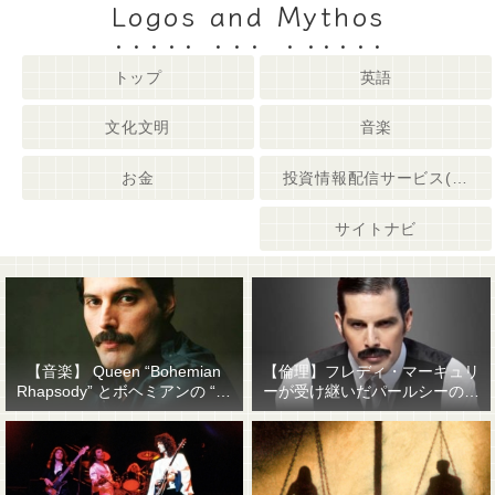
Logos and Mythos
トップ
英語
文化文明
音楽
お金
投資情報配信サービス(姉妹サイト)
サイトナビ
【音楽】 Queen “Bohemian
【倫理】フレディ・マーキュリ
Rhapsody” とボヘミアンの “他
ーが受け継いだパールシーの精
人事感”
神遺産