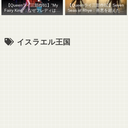
【Queenライ三部作01】”My
【Queenライ三部作02】Seven
Fairy King”：なぜフレディはマ
Seas of Rhye：善悪を超えたも
ーキュリーと名乗ったのか？
のを善悪で裁くということ
イスラエル王国