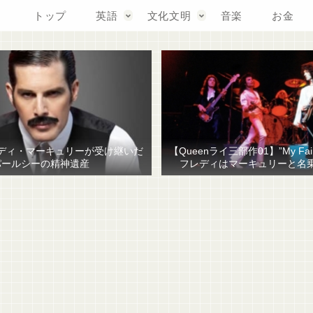
トップ
英語
文化文明
音楽
お金
ディ・マーキュリーが受け継いだ
【Queenライ三部作01】”My Fair
パールシーの精神遺産
フレディはマーキュリーと名