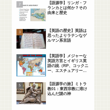
【語源学】リンガ・フ
ランカとは何か？その
由来と歴史
【英語の歴史】英語は
思ったよりラテンなゲ
ルマン系言語
【英語学】メジャーな
英語方言とイギリス英
語の訛（RP、コックニ
ー、エスチュアリー、
MLE）
【語源学の旅】ミトラ
教01：東西宗教に溶け
込んだ謎の神