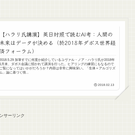
【ハラリ氏講演】英日対照で読むAI考：人間の
未来はデータが決める（於2018年ダボス世界経
済フォーラム）
2018.5.29 加筆すでに何度か紹介しているユヴァル・ノア・ハラリ氏が2018年
1月末、ダボス会議に招かれて講演を行った。ヒアリングの練習にもなるので
ご覧になってはいかがだろうか？内容は非常に興味深い。「生体＝アルゴリズ
ム」論に基づく情...
2018.02.13
ンサーリンク