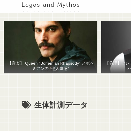
Logos and Mythos
【音楽】 Queen “Bohemian Rhapsody” とボヘ
【倫理】フレ
ミアンの “他人事感”
生体計測データ