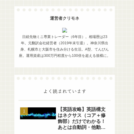
運営者クリモネ
日経先物ミニ専業トレーダー（6年目）。相場歴は23
年。元翻訳会社経営者（2019年末引退）。神奈川県出
身、札幌市と大阪市を住み分ける生活。A型、てんびん
座。運用資産は300万円程度から100倍を超える規模に。
よく読まれています
【英語攻略】英語構文
はネクサス（コア＋修
飾部）だけでわかる！
あとは自動詞・他動詞
の区別だけ