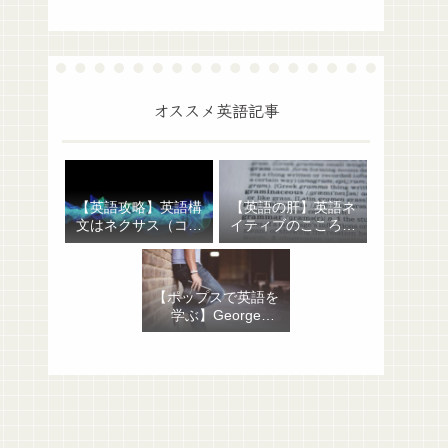
オススメ英語記事
【英語攻略】英語構
【英語の肝】英語ネ
文はネクサス（コア
イティブのこころを
＋修飾部）だけでわ
表わす句動詞：征服
かる！あとは自動
者への反抗が生んだ
詞・他動詞の区別だ
イングランド庶民の
【ポップスで英語を
け
表現
学ぶ】George
Michael “Hand to
Mouth”：イディオ
ム・句動詞から聖書
にまつわる話まで