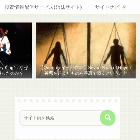
投資情報配信サービス(姉妹サイト)
サイトナビ
y King”：なぜ
【Queenライ三部作02】Seven Seas of Rhye：
乗ったのか？
善悪を超えたものを善悪で裁くということ