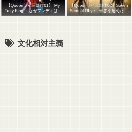
【Queenライ三部作01】”My
【Queenライ三部作02】Seven
Fairy King”：なぜフレディはマ
Seas of Rhye：善悪を超えたも
ーキュリーと名乗ったのか？
のを善悪で裁くということ
文化相対主義