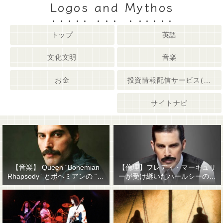
Logos and Mythos
トップ
英語
文化文明
音楽
お金
投資情報配信サービス(姉妹サイト)
サイトナビ
【音楽】 Queen “Bohemian
【倫理】フレディ・マーキュリ
Rhapsody” とボヘミアンの “他
ーが受け継いだパールシーの精
人事感”
神遺産