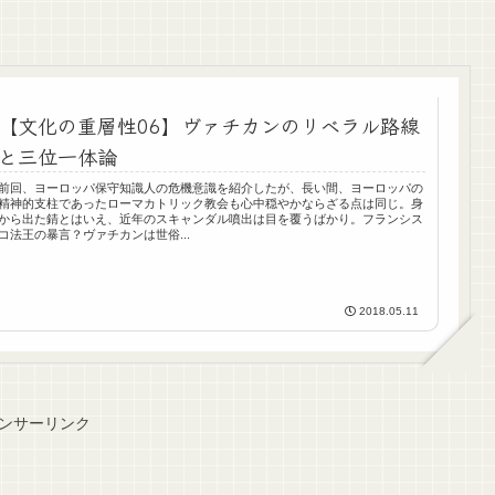
【文化の重層性06】ヴァチカンのリベラル路線
と三位一体論
前回、ヨーロッパ保守知識人の危機意識を紹介したが、長い間、ヨーロッパの
精神的支柱であったローマカトリック教会も心中穏やかならざる点は同じ。身
から出た錆とはいえ、近年のスキャンダル噴出は目を覆うばかり。フランシス
コ法王の暴言？ヴァチカンは世俗...
2018.05.11
ンサーリンク