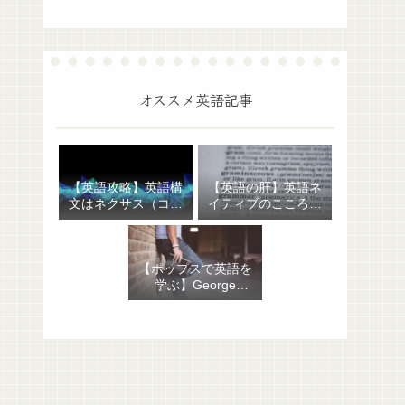
オススメ英語記事
【英語攻略】英語構
【英語の肝】英語ネ
文はネクサス（コア
イティブのこころを
＋修飾部）だけでわ
表わす句動詞：征服
かる！あとは自動
者への反抗が生んだ
詞・他動詞の区別だ
イングランド庶民の
【ポップスで英語を
け
表現
学ぶ】George
Michael “Hand to
Mouth”：イディオ
ム・句動詞から聖書
にまつわる話まで