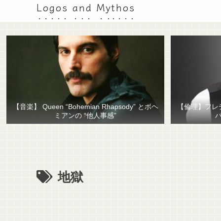
Logos and Mythos
【音楽】 Queen “Bohemian Rhapsody” とボヘ
【倫理】フレ
ミアンの “他人事感”
地獄