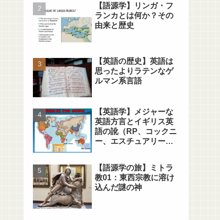
【語源学】リンガ・フ
ランカとは何か？その
由来と歴史
【英語の歴史】英語は
思ったよりラテンなゲ
ルマン系言語
【英語学】メジャーな
英語方言とイギリス英
語の訛（RP、コックニ
ー、エスチュアリー、
MLE）
【語源学の旅】ミトラ
教01：東西宗教に溶け
込んだ謎の神