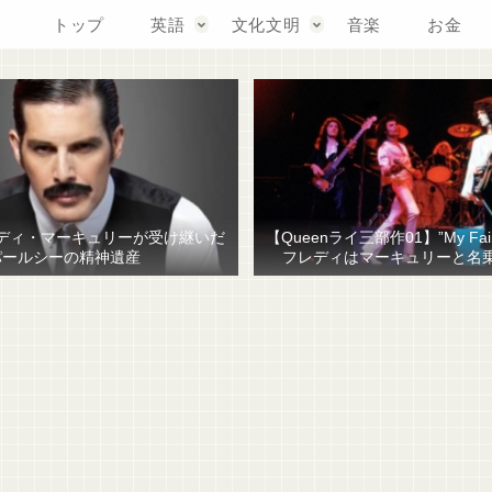
トップ
英語
文化文明
音楽
お金
ディ・マーキュリーが受け継いだ
【Queenライ三部作01】”My Fair
パールシーの精神遺産
フレディはマーキュリーと名