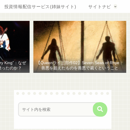
投資情報配信サービス(姉妹サイト)
サイトナビ
y King”：なぜ
【Queenライ三部作02】Seven Seas of Rhye：
乗ったのか？
善悪を超えたものを善悪で裁くということ