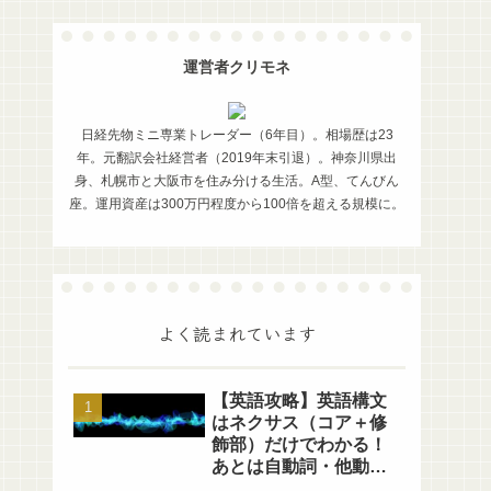
運営者クリモネ
日経先物ミニ専業トレーダー（6年目）。相場歴は23
年。元翻訳会社経営者（2019年末引退）。神奈川県出
身、札幌市と大阪市を住み分ける生活。A型、てんびん
座。運用資産は300万円程度から100倍を超える規模に。
よく読まれています
【英語攻略】英語構文
はネクサス（コア＋修
飾部）だけでわかる！
あとは自動詞・他動詞
の区別だけ