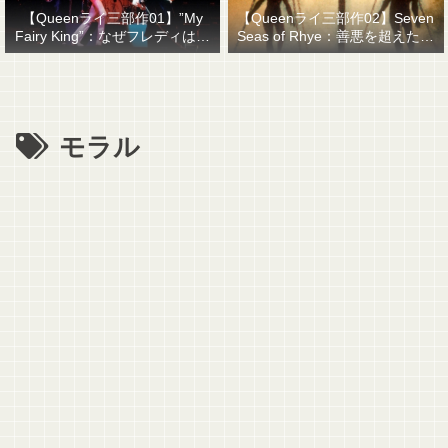
【Queenライ三部作01】”My
【Queenライ三部作02】Seven
Fairy King”：なぜフレディはマ
Seas of Rhye：善悪を超えたも
ーキュリーと名乗ったのか？
のを善悪で裁くということ
モラル