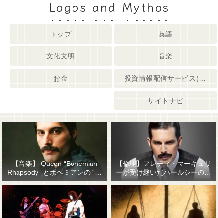
Logos and Mythos
トップ
英語
文化文明
音楽
お金
投資情報配信サービス(姉妹サイト)
サイトナビ
【音楽】 Queen “Bohemian
【倫理】フレディ・マーキュリ
Rhapsody” とボヘミアンの “他
ーが受け継いだパールシーの精
人事感”
神遺産