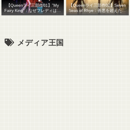
【Queenライ三部作01】”My
【Queenライ三部作02】Seven
Fairy King”：なぜフレディはマ
Seas of Rhye：善悪を超えたも
ーキュリーと名乗ったのか？
のを善悪で裁くということ
メディア王国