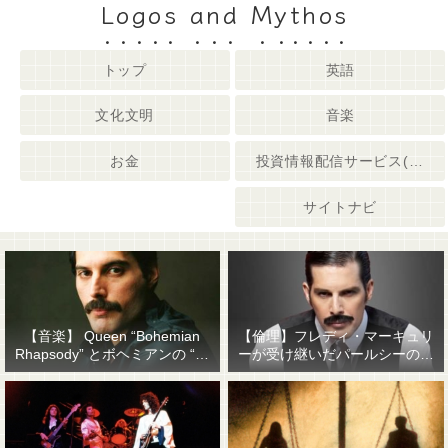
Logos and Mythos
トップ
英語
文化文明
音楽
お金
投資情報配信サービス(姉妹サイト)
サイトナビ
【音楽】 Queen “Bohemian
【倫理】フレディ・マーキュリ
Rhapsody” とボヘミアンの “他
ーが受け継いだパールシーの精
人事感”
神遺産