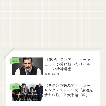
【倫理】フレディ・マーキ
♪音楽
ュリーが受け継いだパール
シーの精神遺産
2019.01.29
【サタンの語源学01】ロー
♪音楽
リング・ストーンズ「悪魔を
憐れむ歌」と太宰治「誰」