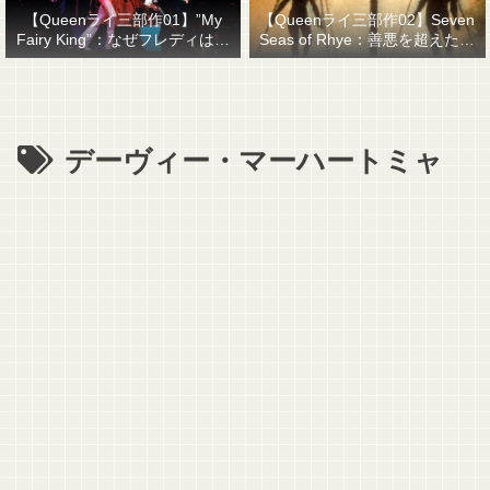
【Queenライ三部作01】”My
【Queenライ三部作02】Seven
Fairy King”：なぜフレディはマ
Seas of Rhye：善悪を超えたも
ーキュリーと名乗ったのか？
のを善悪で裁くということ
デーヴィー・マーハートミャ