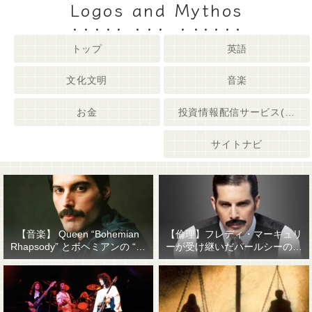
Logos and Mythos
トップ
英語
文化文明
音楽
お金
投資情報配信サービス(姉妹サイト)
サイトナビ
【音楽】 Queen “Bohemian
【倫理】フレディ・マーキュリ
Rhapsody” とボヘミアンの “他
ーが受け継いだパールシーの精
人事感”
神遺産