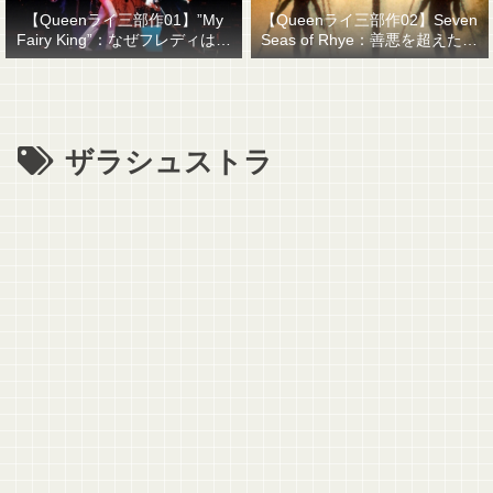
【Queenライ三部作01】”My
【Queenライ三部作02】Seven
Fairy King”：なぜフレディはマ
Seas of Rhye：善悪を超えたも
ーキュリーと名乗ったのか？
のを善悪で裁くということ
ザラシュストラ