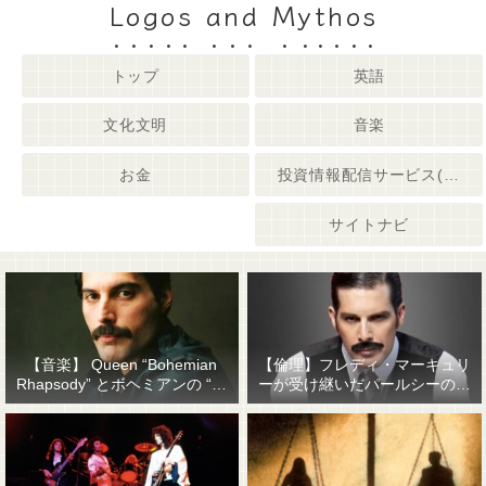
Logos and Mythos
トップ
英語
文化文明
音楽
お金
投資情報配信サービス(姉妹サイト)
サイトナビ
【音楽】 Queen “Bohemian
【倫理】フレディ・マーキュリ
Rhapsody” とボヘミアンの “他
ーが受け継いだパールシーの精
人事感”
神遺産