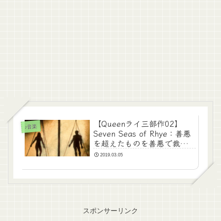
【Queenライ三部作02】
♪音楽
Seven Seas of Rhye：善悪
を超えたものを善悪で裁く
ということ
2019.03.05
スポンサーリンク