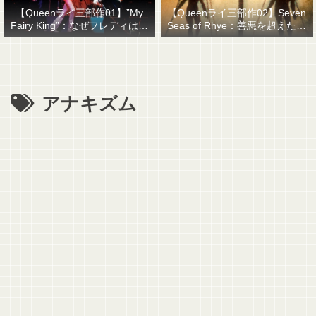
【Queenライ三部作01】”My
【Queenライ三部作02】Seven
Fairy King”：なぜフレディはマ
Seas of Rhye：善悪を超えたも
ーキュリーと名乗ったのか？
のを善悪で裁くということ
アナキズム