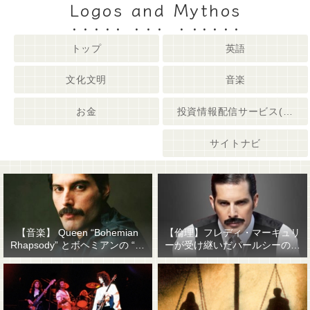
Logos and Mythos
トップ
英語
文化文明
音楽
お金
投資情報配信サービス(姉妹サイト)
サイトナビ
【音楽】 Queen “Bohemian
【倫理】フレディ・マーキュリ
Rhapsody” とボヘミアンの “他
ーが受け継いだパールシーの精
人事感”
神遺産