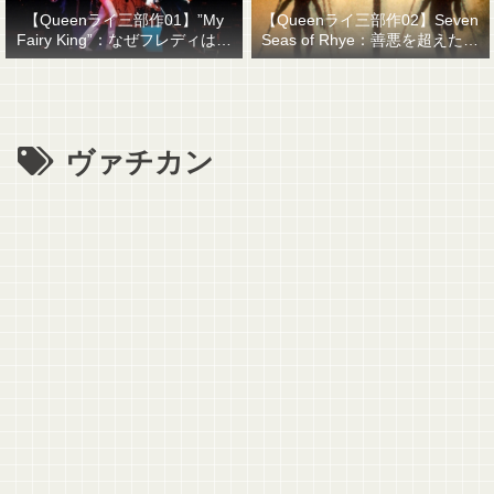
【Queenライ三部作01】”My
【Queenライ三部作02】Seven
Fairy King”：なぜフレディはマ
Seas of Rhye：善悪を超えたも
ーキュリーと名乗ったのか？
のを善悪で裁くということ
ヴァチカン