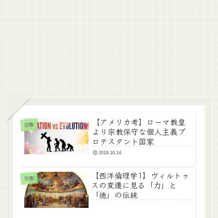
【アメリカ考】ローマ教皇
宗教
より宗教保守な個人主義プ
ロテスタント国家
2018.10.14
【西洋倫理学1】ヴィルトゥ
宗教
スの変遷に見る「力」と
「徳」の伝統