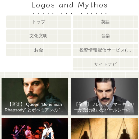
Logos and Mythos
トップ
英語
文化文明
音楽
お金
投資情報配信サービス(姉妹サイト)
サイトナビ
【音楽】 Queen “Bohemian
【倫理】フレディ・マーキュリ
Rhapsody” とボヘミアンの “他
ーが受け継いだパールシーの精
人事感”
神遺産