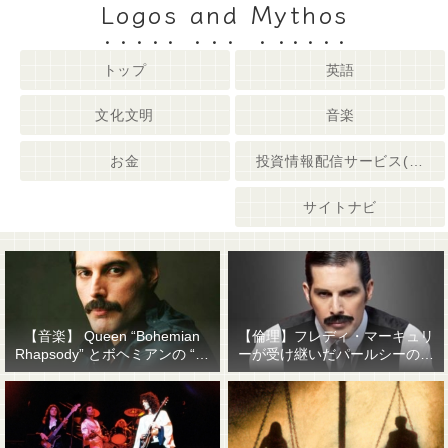
Logos and Mythos
トップ
英語
文化文明
音楽
お金
投資情報配信サービス(姉妹サイト)
サイトナビ
【音楽】 Queen “Bohemian
【倫理】フレディ・マーキュリ
Rhapsody” とボヘミアンの “他
ーが受け継いだパールシーの精
人事感”
神遺産