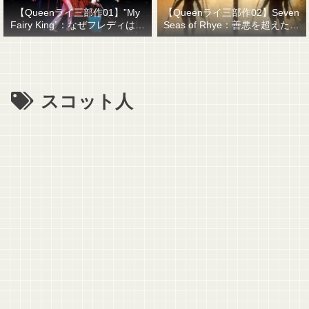
【Queenライ三部作01】”My
【Queenライ三部作02】Seven
Fairy King”：なぜフレディはマ
Seas of Rhye：善悪を超えたも
ーキュリーと名乗ったのか？
のを善悪で裁くということ
スコット人